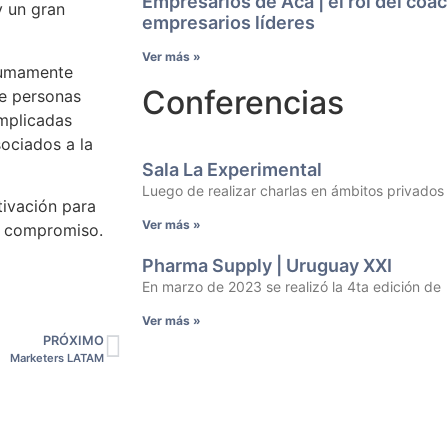
Empresarios de Acá | el rol del coa
y un gran
empresarios líderes
Ver más »
 sumamente
Conferencias
e personas
mplicadas
sociados a la
Sala La Experimental
Luego de realizar charlas en ámbitos privados
tivación para
Ver más »
o compromiso.
Pharma Supply | Uruguay XXI
En marzo de 2023 se realizó la 4ta edición de
Ver más »
PRÓXIMO
Marketers LATAM