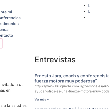
bre mi
nferencias
stimonios
ensa
ntacto
Entrevistas
Ernesto Jara, coach y conferencista
fuerza motora muy poderosa”
invitado a dar
https://www.busqueda.com.uy/personajes/erne
nas en
ayudar-otros-es-una-fuerza-motora-muy-po
Ver más »
 a la salud es