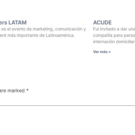
ers LATAM
ACUDE
 es el evento de marketing, comunicación y
Fui invitado a dar un
nt más importante de Latinoamérica.
compañía para person
internación domiciliar
Ver más »
 are marked
*