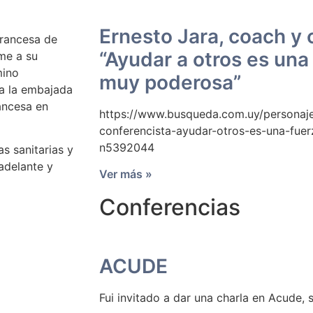
Ernesto Jara, coach y 
Francesa de
“Ayudar a otros es una
me a su
mino
muy poderosa”
 a la embajada
ancesa en
https://www.busqueda.com.uy/personaje
conferencista-ayudar-otros-es-una-fu
n5392044
s sanitarias y
adelante y
Ver más »
Conferencias
ACUDE
Fui invitado a dar una charla en Acude, 